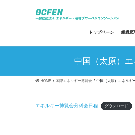
コ
ナ
ン
ビ
テ
ゲ
ン
ー
ツ
シ
トップページ
組織概
へ
ョ
ス
ン
キ
に
中国（太原）エ
ッ
移
プ
動
HOME
国際エネルギー博覧会
中国（太原）エネルギ
エネルギー博覧会分科会日程
ダウンロード