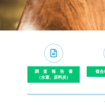
調 査 報 告 書
複合
（水素、原料炭）