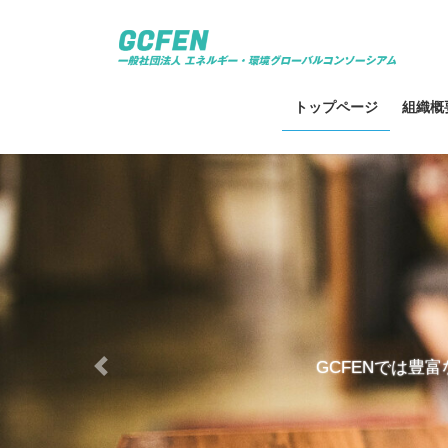
コ
ナ
ン
ビ
テ
ゲ
ン
ー
ツ
シ
トップページ
組織概
へ
ョ
ス
ン
キ
に
ッ
移
プ
動
GCFENでは豊
Previous