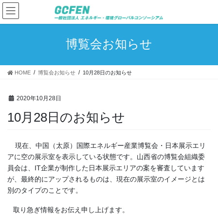
コ
ナ
ン
ビ
テ
ゲ
ン
ー
博覧会お知らせ
ツ
シ
へ
ョ
ス
ン
HOME
博覧会お知らせ
10月28日のお知らせ
キ
に
ッ
移
プ
動
2020年10月28日
10月28日のお知らせ
現在、中国（太原）国際エネルギー産業博覧会・日本展示エリ
アに空の展示室を表示している状態です。山西省の博覧会組織委
員会は、IT企業が制作した日本展示エリアの案を審査しています
が、最終的にアップされるものは、現在の展示室のイメージとは
別のタイプのことです。
取り急ぎ情報をお伝え申し上げます。