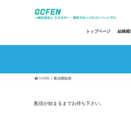
コ
ナ
ン
ビ
テ
ゲ
ン
ー
ツ
シ
トップページ
組織概
へ
ョ
ス
ン
キ
に
ッ
移
プ
動
HOME
配信開始前
配信が始まるまでお待ち下さい。