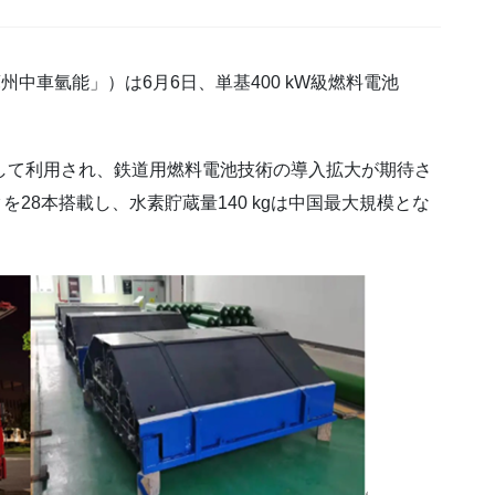
車氫能」）は6月6日、単基400 kW級燃料電池
して利用され、鉄道用燃料電池技術の導入拡大が期待さ
クを28本搭載し、水素貯蔵量140 kgは中国最大規模とな