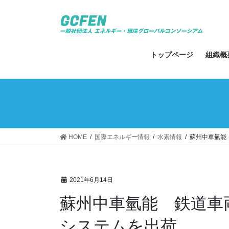
コ
ナ
ン
ビ
テ
ゲ
ン
ー
ツ
シ
トップページ
組織概
へ
ョ
ス
ン
キ
に
ッ
移
プ
動
HOME
国際エネルギー情報
水素情報
蘇州中車氫能
2021年6月14日
蘇州中車氫能 鉄道車両
システムを出荷