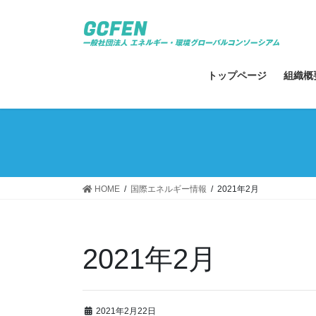
コ
ナ
ン
ビ
テ
ゲ
ン
ー
ツ
シ
トップページ
組織概
へ
ョ
ス
ン
キ
に
ッ
移
プ
動
HOME
国際エネルギー情報
2021年2月
2021年2月
2021年2月22日