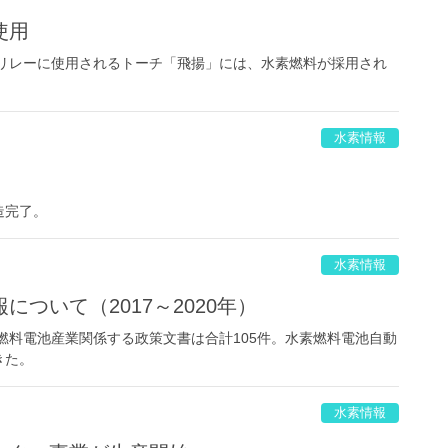
使用
火リレーに使用されるトーチ「飛揚」には、水素燃料が採用され
水素情報
造完了。
水素情報
ついて（2017～2020年）
燃料電池産業関係する政策文書は合計105件。水素燃料電池自動
きた。
水素情報