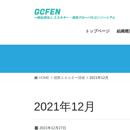
コ
ナ
ン
ビ
テ
ゲ
ン
ー
ツ
シ
トップページ
組織概
へ
ョ
ス
ン
キ
に
ッ
移
プ
動
HOME
国際エネルギー情報
2021年12月
2021年12月
2021年12月27日