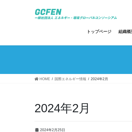
コ
ナ
ン
ビ
テ
ゲ
ン
ー
ツ
シ
トップページ
組織概
へ
ョ
ス
ン
キ
に
ッ
移
プ
動
HOME
国際エネルギー情報
2024年2月
2024年2月
2024年2月25日