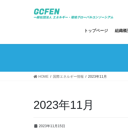
コ
ナ
ン
ビ
テ
ゲ
ン
ー
ツ
シ
トップページ
組織概
へ
ョ
ス
ン
キ
に
ッ
移
プ
動
HOME
国際エネルギー情報
2023年11月
2023年11月
2023年11月15日