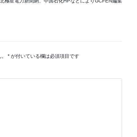
北極星電力新聞網、中国石化HPなどによりGCFEN編集
ん。
*
が付いている欄は必須項目です