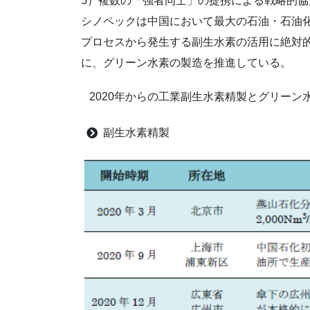
5）複数の「強者同士」の提携による戦略的協
シノペックは中国において最大の石油・石油
プロセスから発生する副生水素の活用に絶対
に、グリーン水素の製造を推進している。
2020年からの工業副生水素精製とグリーン
副生水素精製