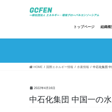
コ
ナ
ン
ビ
テ
ゲ
ン
ー
ツ
シ
トップページ
組織概
へ
ョ
ス
ン
キ
に
ッ
移
プ
動
HOME
国際エネルギー情報
水素情報
中石化集団 
2022年4月16日
中石化集団 中国一の