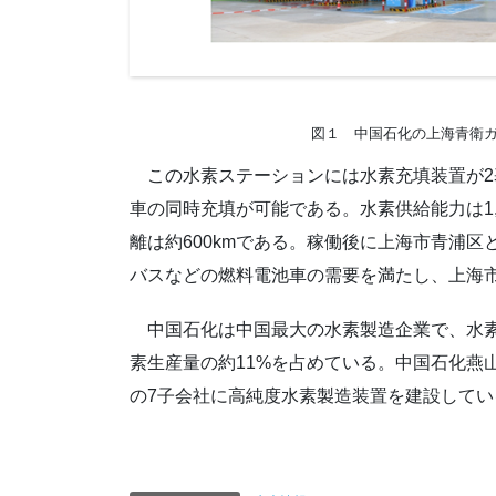
図１ 中国石化の上海青衛
この水素ステーションには水素充填装置が2基設
車の同時充填が可能である。水素供給能力は1,0
離は約600kmである。稼働後に上海市青浦
バスなどの燃料電池車の需要を満たし、上海
中国石化は中国最大の水素製造企業で、水素
素生産量の約11%を占めている。中国石化燕
の7子会社に高純度水素製造装置を建設してい