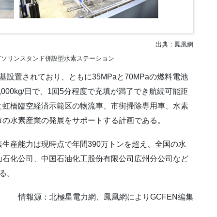
出典：鳳凰網
ガソリンスタンド併設型水素ステーション
置されており、ともに35MPaと70MPaの燃料電池
00kg/日で、1回5分程度で充填が満了でき航続可能距
区と虹橋臨空経済示範区の物流車、市街掃除専用車、水素
市の水素産業の発展をサポートする計画である。
生産能力は現時点で年間390万トンを超え、全国の水
山石化公司、中国石油化工股份有限公司広州分公司など
る。
情報源：北極星電力網、鳳凰網によりGCFEN編集