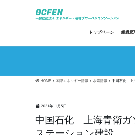
コ
ナ
ン
ビ
テ
ゲ
ン
ー
ツ
シ
トップページ
組織概
へ
ョ
ス
ン
キ
に
ッ
移
プ
動
HOME
国際エネルギー情報
水素情報
中国石化 上
2021年11月5日
中国石化 上海青衛ガ
ステーション建設