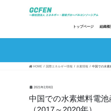
コ
ナ
ン
ビ
テ
ゲ
ン
ー
ツ
シ
トップページ
組織概
へ
ョ
ス
ン
キ
に
ッ
移
プ
動
HOME
国際エネルギー情報
水素情報
中国での水素燃
2021年2月8日
中国での水素燃料電池
（2017～2020年）