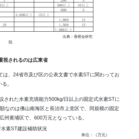
香橙会研究
院
重視されるのは広東省
は、24省市及び区の公表文書で水素STに関わってお
いる。
設された水素充填能力500kg/日以上の固定式水素STに
多額なのは佛山南海区と長治市上党区で、同規模の固定
は広州黄埔区で、600万元となっている。
所水素ST建設補助状況
（万元）