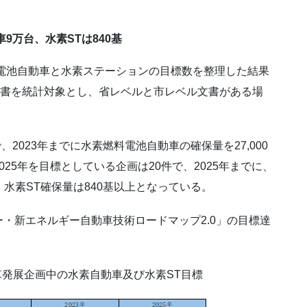
車
9
万台、水素
ST
は
840
基
電池自動車と水素ステーションの目標数を整理した結果
文書を統計対象とし、省レベルと市レベル文書がある場
2023年までに水素燃料電池自動車の確保量を27,000
025年を目標としている企画は20件で、2025年までに、
、水素ST確保量は840基以上となっている。
・新エネルギー自動車技術ロードマップ2.0」の目標達
動車発展企画中の水素自動車及び水素ST目標